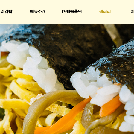
교리김밥
메뉴소개
TV방송출연
갤러리